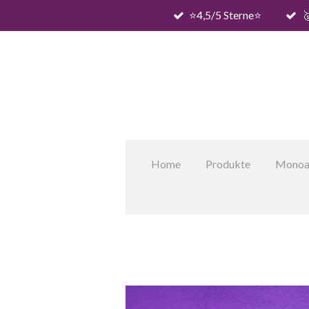
⭐️4,5/5 Sterne⭐️

Zum
Hauptinhalt
springen
Home
Produkte
Monoa