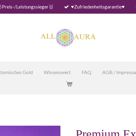
Preis-/Leistungssieger🥇
♥️Zufriedenheitsgarantie♥️
tomisches Gold
Wissenswert
FAQ
AGB / Impress
Premium Ex