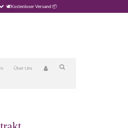
🕊️Kostenloser Versand 📦
um
Über Uns
trakt