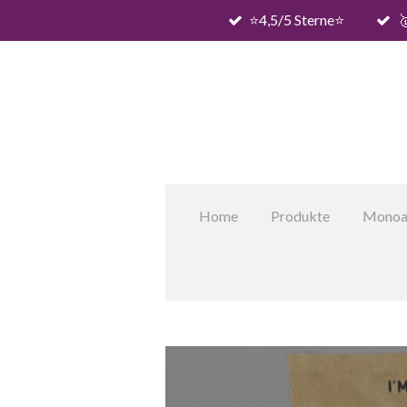
⭐️4,5/5 Sterne⭐️

Zum
Hauptinhalt
springen
Home
Produkte
Monoa