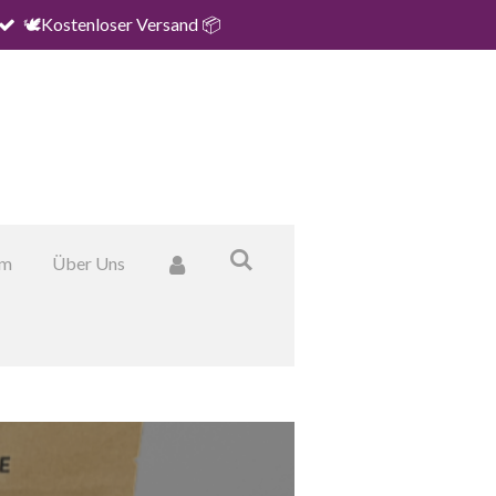
🕊️Kostenloser Versand 📦
um
Über Uns