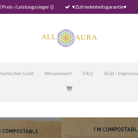
Preis-/Leistungssieger🥇
♥️Zufriedenheitsgarantie♥️
tomisches Gold
Wissenswert
FAQ
AGB / Impress