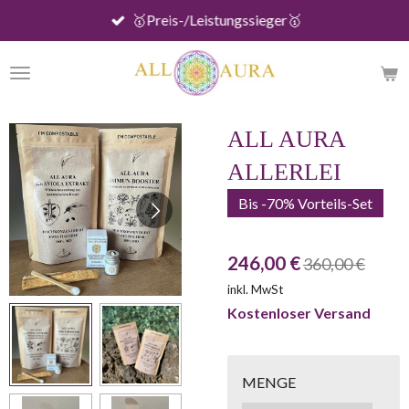
🥇Preis-/Leistungssieger🥇
Zum
Hauptinhalt
springen
ALL AURA
ALLERLEI
Bis -70% Vorteils-Set
246,00 €
360,00 €
inkl. MwSt
Kostenloser Versand
MENGE